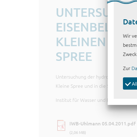
UNTERSUCHU
Dat
EISENBELAST
Wir ve
KLEINEN SPRE
bestmö
SPREE
Zweck
Zur
Da
Untersuchung der hydrochemischen un
Al
Kleine Spree und in die Spree
Institut für Wasser und Boden Dr. U
IWB-Uhlmann 05.04.2011.pdf
(2,06 MB)