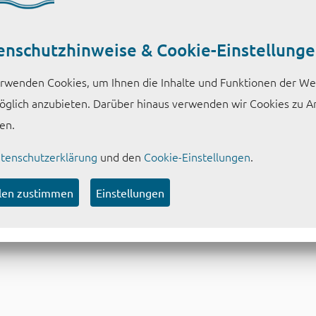
NGEN ZUR
enschutzhinweise & Cookie-Einstellung
UNG IN DER
rwenden Cookies, um Ihnen die Inhalte und Funktionen der We
E UND IN DER
glich anzubieten. Darüber hinaus verwenden wir Cookies zu A
en.
tenschutzerklärung
und den
Cookie-Einstellungen
.
d ökologischen Auswirkungen der Exfiltration von eisenhalti
len zustimmen
Einstellungen
hlmann, Dresden