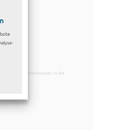
en
bsite
nalyse-
gem, saurem Grundwasser in die