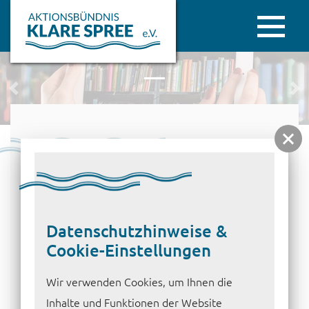
zurück
we
27.06.2022
Pressemitteilung: Dichtwand an
Datenschutzhinweise &
Lohsa II verbessert
Cookie-Einstellungen
Wassersituation
Wir verwenden Cookies, um Ihnen die
Die Dichtwand entlang Lohsa II kommt. Die LMBV ist
Inhalte und Funktionen der Website
am Zug!