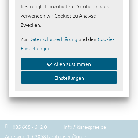
bestmöglich anzubieten. Darüber hinaus
verwenden wir Cookies zu Analyse-
Die ganze Pressemitteilung finden Sie
hier:
Zwecken.
Zur
Datenschutzerklärung
und den
Cookie-
2022_Dichtwand an Lohsa II verbessert
Einstellungen
.
Wassersituation
(0,51 MB)
Allen zustimmen
Einstellungen
//
//
vorherige Seite
Übersicht
nächste Seite
035 605 - 612 0
info@klare-spree.de
Amtsweg 1, 03058 Neuhausen/Spree